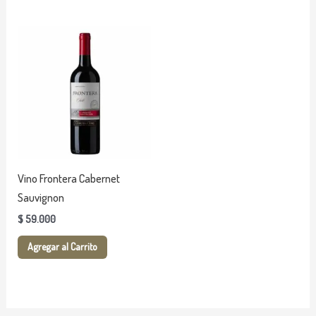
de
de
producto
producto
Vino Frontera Cabernet
Sauvignon
$
59.000
Agregar al Carrito