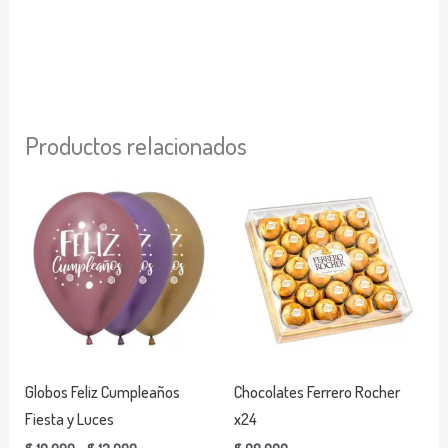
Productos relacionados
Rango
Este
de
producto
precios:
desde
tiene
$ 10.000
múltiples
hasta
variantes.
$ 12.000
Las
opciones
se
Globos Feliz Cumpleaños
Chocolates Ferrero Rocher
pueden
Fiesta y Luces
x24
elegir