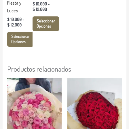
opciones
opciones
Fiesta y
$
10.000
-
$
12.000
se
se
Luces
pueden
pueden
$
10.000
-
Seleccionar
$
12.000
elegir
elegir
Opciones
en
en
Seleccionar
la
la
Opciones
página
página
de
de
producto
producto
Productos relacionados