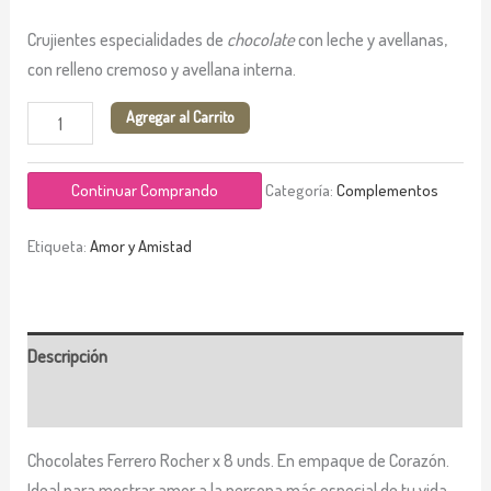
Crujientes especialidades de
chocolate
con leche y avellanas,
con relleno cremoso y avellana interna.
Agregar al Carrito
Continuar Comprando
Categoría:
Complementos
Etiqueta:
Amor y Amistad
Descripción
Valoraciones (0)
Chocolates Ferrero Rocher x 8 unds. En empaque de Corazón.
Ideal para mostrar amor a la persona más especial de tu vida.