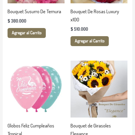
Bouquet Susurro De Ternura
Bouquet De Rosas Luxury
x100
$
380.000
$
510.000
Agregar al Carrito
Agregar al Carrito
Rango
Este
de
producto
precios:
desde
tiene
$ 10.000
múltiples
hasta
variantes.
$ 12.000
Las
opciones
se
Globos Feliz Cumpleaños
Bouquet de Girasoles
pueden
Tropical
Elegance