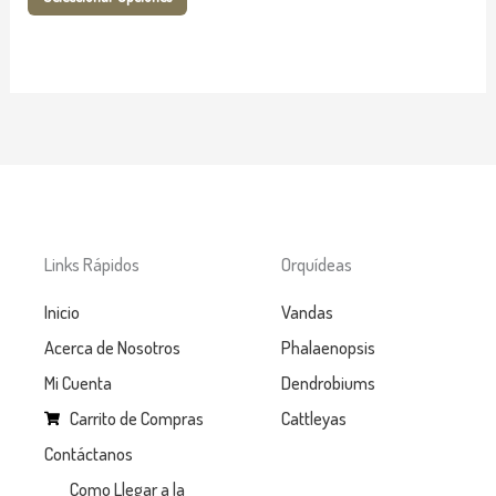
página
de
producto
Links Rápidos
Orquídeas
Inicio
Vandas
Acerca de Nosotros
Phalaenopsis
Mi Cuenta
Dendrobiums
Carrito de Compras
Cattleyas
Contáctanos
Como Llegar a la