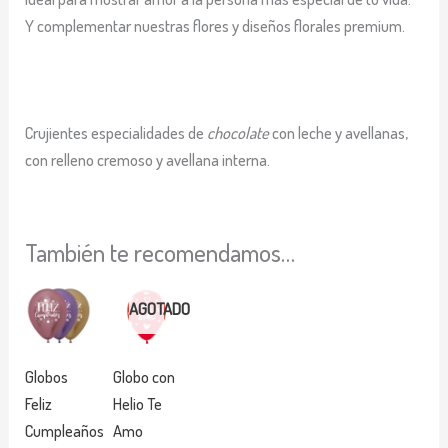
Y complementar nuestras flores y diseños florales premium.
Crujientes especialidades de
chocolate
con leche y avellanas,
con relleno cremoso y avellana interna.
También te recomendamos…
Rango
Rango
Este
Este
AGOTADO
de
de
producto
producto
precios:
precios:
tiene
desde
tiene
desde
$ 10.000
$ 10.000
múltiples
múltiples
Globos
Globo con
hasta
hasta
variantes.
variantes.
Feliz
Helio Te
$ 12.000
$ 12.000
Las
Las
Cumpleaños
Amo