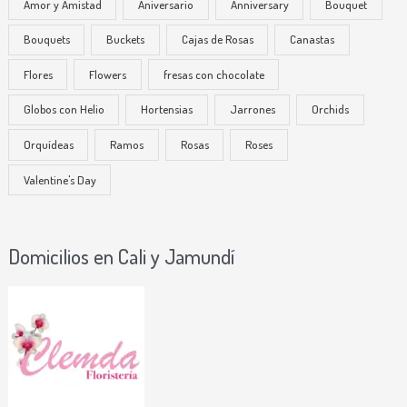
Amor y Amistad
Aniversario
Anniversary
Bouquet
Bouquets
Buckets
Cajas de Rosas
Canastas
Flores
Flowers
fresas con chocolate
Globos con Helio
Hortensias
Jarrones
Orchids
Orquídeas
Ramos
Rosas
Roses
Valentine's Day
Domicilios en Cali y Jamundí