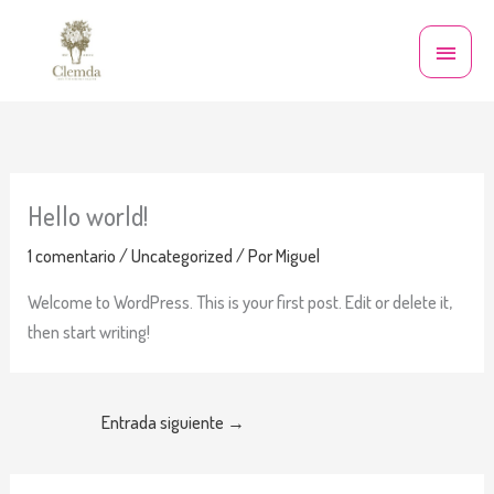
Ir
Menú
al
princi
contenido
Hello world!
1 comentario
/
Uncategorized
/ Por
Miguel
Welcome to WordPress. This is your first post. Edit or delete it,
then start writing!
Entrada siguiente
→