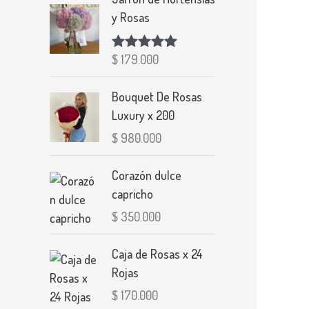
y Rosas
$
179.000
Valorado con
5.00
de 5
Bouquet De Rosas
Luxury x 200
$
980.000
Corazón dulce
capricho
$
350.000
Caja de Rosas x 24
Rojas
$
170.000