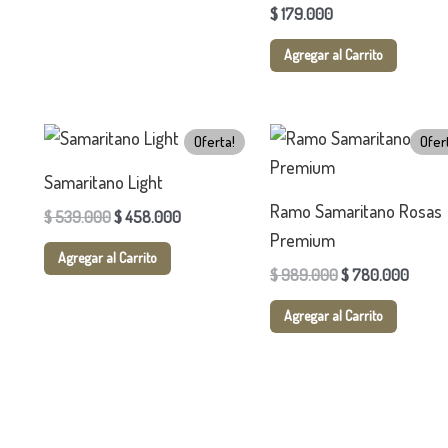
$
179.000
Agregar al Carrito
El
El
El
El
Oferta!
Ofer
precio
precio
precio
precio
original
actual
original
actual
Samaritano Light
era:
es:
era:
es:
Ramo Samaritano Rosas
$
539.000
$
458.000
$ 539.000.
$ 458.000.
$ 989.000.
$ 780
Premium
Agregar al Carrito
$
989.000
$
780.000
Agregar al Carrito