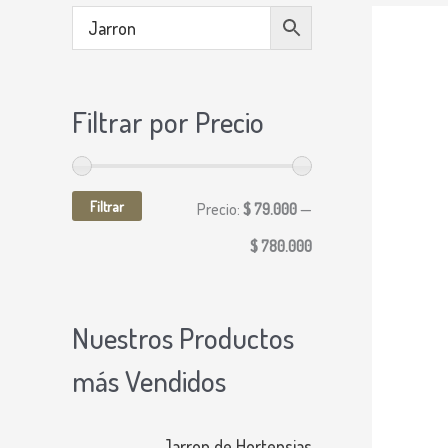
P
P
r
r
e
e
Filtrar por Precio
c
c
i
i
Filtrar
o
o
Precio:
$ 79.000
—
m
m
$ 780.000
í
á
n
x
Nuestros Productos
i
i
más Vendidos
m
m
o
o
Jarron de Hortensias