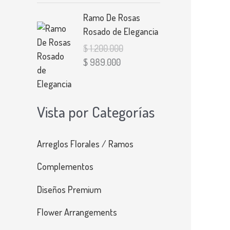
E
E
Ramo De Rosas
l
l
Rosado de Elegancia
p
p
$
1.200.000
r
r
$
989.000
e
e
c
c
i
i
Vista por Categorías
o
o
o
a
r
c
Arreglos Florales / Ramos
i
t
g
u
Complementos
i
a
Diseños Premium
n
l
a
e
Flower Arrangements
l
s