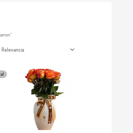
arron”
ta!
00.