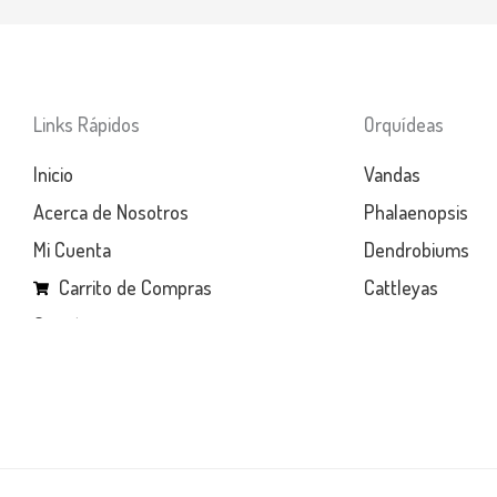
Links Rápidos
Orquídeas
Inicio
Vandas
Acerca de Nosotros
Phalaenopsis
Mi Cuenta
Dendrobiums
Carrito de Compras
Cattleyas
Contáctanos
Como Llegar a la Florería