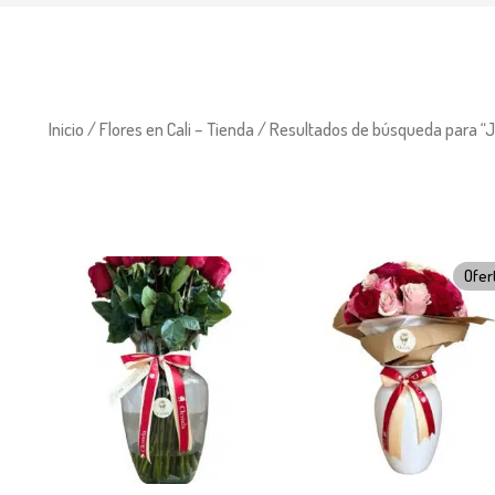
Inicio
/
Flores en Cali – Tienda
/ Resultados de búsqueda para “J
El
El
Ofer
precio
precio
original
actual
era:
es:
$ 230.000.
$ 210.0