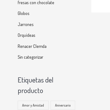
e
:
fresas con chocolate
r
$
Globos
a
:
9
Jarrones
$
8
9
Orquídeas
1
.
Renacer Clemda
.
0
2
0
Sin categorizar
0
0
0
.
.
Etiquetas del
0
0
producto
0
.
Amor y Amistad
Aniversario